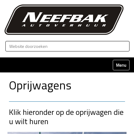
Zoek
Geavanceerd zoeken...
Klap naviga
Oprijwagens
Klik hieronder op de oprijwagen die
u wilt huren