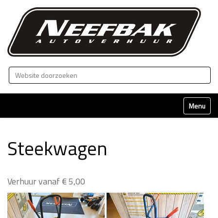
Zoek
Geavanceerd zoeken...
Klap naviga
Steekwagen
Verhuur vanaf € 5,00