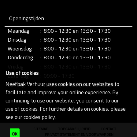
Openingstijden
Maandag
:
8:00 - 12:30 en 13:30 - 17:30
Dinsdag
:
8:00 - 12:30 en 13:30 - 17:30
Woensdag
:
8:00 - 12:30 en 13:30 - 17:30
Donderdag
:
8:00 - 12:30 en 13:30 - 17:30
Vrijdag
:
8:00 - 12:30 en 13:30 - 17:30
Use of cookies
Zaterdag
:
09:00 - 17:30
Neefbak Verhuur uses cookies on our websites to
Zondag
:
retour half uurtje 20:00 - 20:30
facilitate and improve your online experience. By
continuing to use our website, you consent to our
use of cookies. For further details on cookies, please
see our cookies policy.
SITEMAP
TOEGANKELIJKHEID
CONTACT
OK
PRIVACY STATEMENT EN VOORWAARDEN