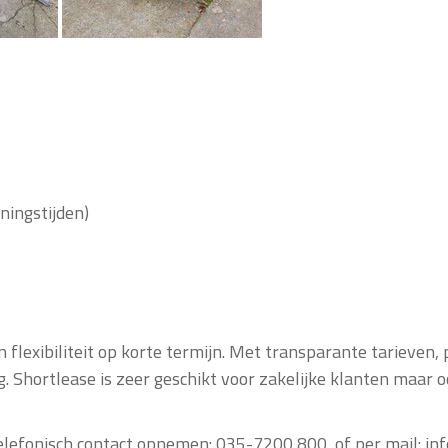
eningstijden)
flexibiliteit op korte termijn. Met transparante tarieven,
 Shortlease is zeer geschikt voor zakelijke klanten maar oo
 telefonisch contact opnemen: 035-7200 800 of per mail: i