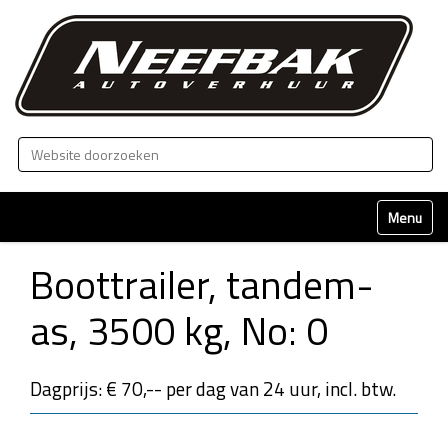
Zoek
Geavanceerd zoeken...
Klap naviga
Boottrailer, tandem-
as, 3500 kg, No: 0
Dagprijs: € 70,-- per dag van 24 uur, incl. btw.