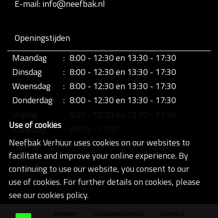
E-mail: info@neefbak.nl
Openingstijden
Maandag
:
8:00 - 12:30 en 13:30 - 17:30
Dinsdag
:
8:00 - 12:30 en 13:30 - 17:30
Woensdag
:
8:00 - 12:30 en 13:30 - 17:30
Donderdag
:
8:00 - 12:30 en 13:30 - 17:30
Vrijdag
:
8:00 - 12:30 en 13:30 - 17:30
Use of cookies
Zaterdag
:
09:00 - 17:30
Neefbak Verhuur uses cookies on our websites to
Zondag
:
retour half uurtje 20:00 - 20:30
facilitate and improve your online experience. By
continuing to use our website, you consent to our
use of cookies. For further details on cookies, please
see our cookies policy.
SITEMAP
TOEGANKELIJKHEID
CONTACT