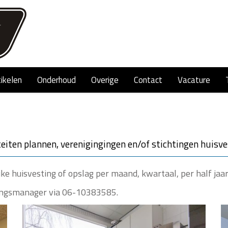
tikelen
Onderhoud
Overige
Contact
Vacature
teiten plannen, verenigingingen en/of stichtingen huisv
ijke huisvesting of opslag per maand, kwartaal, per half jaar
gingsmanager via 06-10383585.