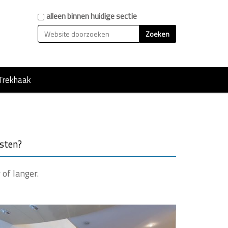
Zoek
alleen binnen huidige sectie
Geavanceerd zoeken...
Trekhaak
esten?
 of langer.