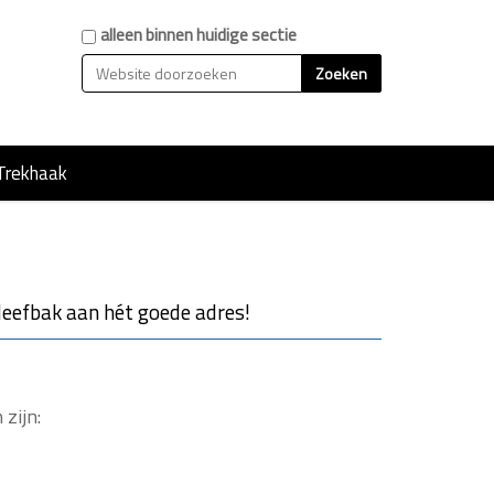
Zoek
alleen binnen huidige sectie
Geavanceerd zoeken...
Trekhaak
Neefbak aan hét goede adres!
zijn: