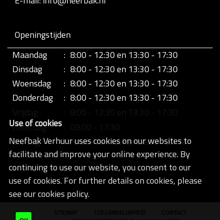
E-mail: info@neefbak.nl
Openingstijden
Maandag
:
8:00 - 12:30 en 13:30 - 17:30
Dinsdag
:
8:00 - 12:30 en 13:30 - 17:30
Woensdag
:
8:00 - 12:30 en 13:30 - 17:30
Donderdag
:
8:00 - 12:30 en 13:30 - 17:30
Vrijdag
:
8:00 - 12:30 en 13:30 - 17:30
Use of cookies
Zaterdag
:
09:00 - 17:30
Neefbak Verhuur uses cookies on our websites to
Zondag
:
retour half uurtje 20:00 - 20:30
facilitate and improve your online experience. By
continuing to use our website, you consent to our
use of cookies. For further details on cookies, please
see our cookies policy.
SITEMAP
TOEGANKELIJKHEID
CONTACT