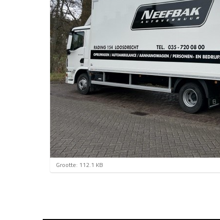
K
Grootte: 112.1 KB
l
i
k
v
o
o