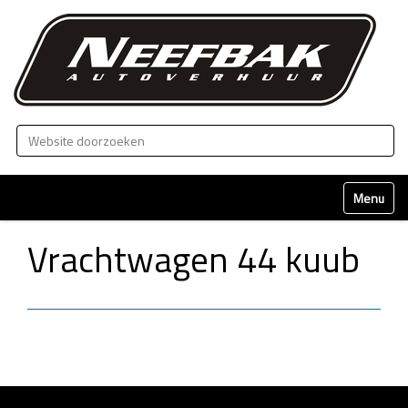
Zoek
Geavanceerd zoeken...
Klap naviga
Vrachtwagen 44 kuub