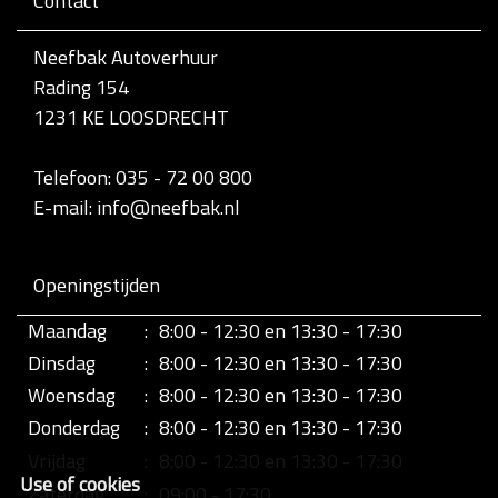
Contact
v
o
l
Neefbak Autoverhuur
l
Rading 154
e
d
1231 KE LOOSDRECHT
i
g
e
Telefoon: 035 - 72 00 800
w
E-mail: info@neefbak.nl
e
e
r
g
Openingstijden
a
v
Maandag
:
8:00 - 12:30 en 13:30 - 17:30
e
v
Dinsdag
:
8:00 - 12:30 en 13:30 - 17:30
a
n
Woensdag
:
8:00 - 12:30 en 13:30 - 17:30
d
Donderdag
:
8:00 - 12:30 en 13:30 - 17:30
e
a
Vrijdag
:
8:00 - 12:30 en 13:30 - 17:30
f
Use of cookies
b
Zaterdag
:
09:00 - 17:30