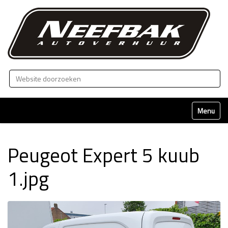
Zoek
Geavanceerd zoeken...
Klap naviga
Peugeot Expert 5 kuub
1.jpg