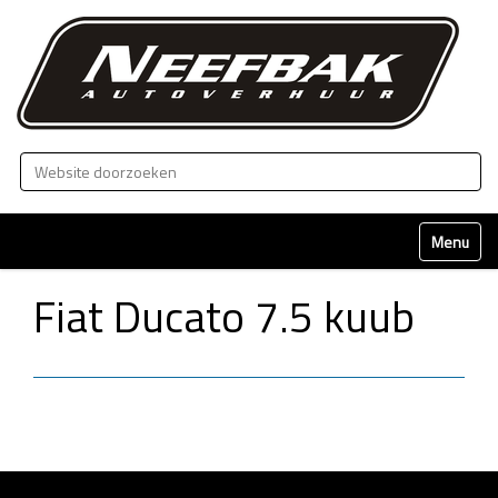
Zoek
Geavanceerd zoeken...
Klap naviga
Fiat Ducato 7.5 kuub