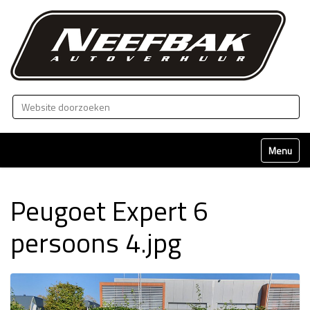
Zoek
Geavanceerd zoeken...
Klap naviga
Peugoet Expert 6
persoons 4.jpg