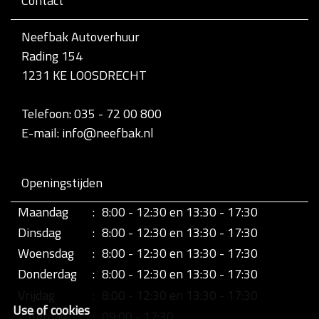
Contact
v
o
l
Neefbak Autoverhuur
l
Rading 154
e
d
1231 KE LOOSDRECHT
i
g
e
Telefoon: 035 - 72 00 800
w
E-mail: info@neefbak.nl
e
e
r
g
Openingstijden
a
v
Maandag
:
8:00 - 12:30 en 13:30 - 17:30
e
v
Dinsdag
:
8:00 - 12:30 en 13:30 - 17:30
a
n
Woensdag
:
8:00 - 12:30 en 13:30 - 17:30
d
Donderdag
:
8:00 - 12:30 en 13:30 - 17:30
e
a
Vrijdag
:
8:00 - 12:30 en 13:30 - 17:30
f
Use of cookies
b
Zaterdag
:
09:00 - 17:30