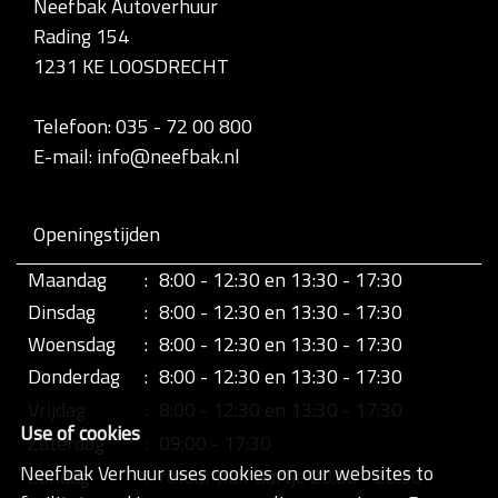
Neefbak Autoverhuur
l
Rading 154
e
d
1231 KE LOOSDRECHT
i
g
e
Telefoon: 035 - 72 00 800
w
E-mail: info@neefbak.nl
e
e
r
g
Openingstijden
a
v
Maandag
:
8:00 - 12:30 en 13:30 - 17:30
e
v
Dinsdag
:
8:00 - 12:30 en 13:30 - 17:30
a
n
Woensdag
:
8:00 - 12:30 en 13:30 - 17:30
d
Donderdag
:
8:00 - 12:30 en 13:30 - 17:30
e
a
Vrijdag
:
8:00 - 12:30 en 13:30 - 17:30
f
Use of cookies
b
Zaterdag
:
09:00 - 17:30
e
Neefbak Verhuur uses cookies on our websites to
Zondag
:
retour half uurtje 20:00 - 20:30
e
l