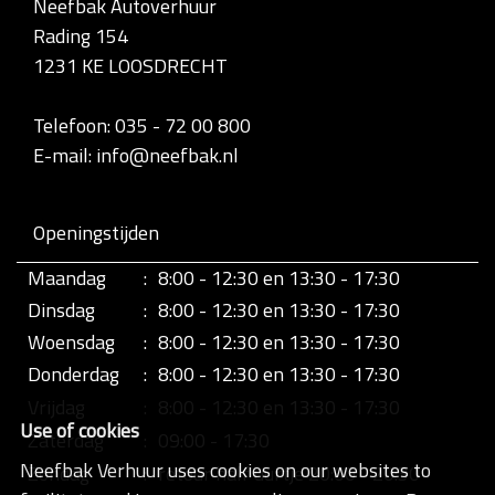
Neefbak Autoverhuur
l
Rading 154
e
d
1231 KE LOOSDRECHT
i
g
e
Telefoon: 035 - 72 00 800
w
E-mail: info@neefbak.nl
e
e
r
g
Openingstijden
a
v
Maandag
:
8:00 - 12:30 en 13:30 - 17:30
e
v
Dinsdag
:
8:00 - 12:30 en 13:30 - 17:30
a
n
Woensdag
:
8:00 - 12:30 en 13:30 - 17:30
d
Donderdag
:
8:00 - 12:30 en 13:30 - 17:30
e
a
Vrijdag
:
8:00 - 12:30 en 13:30 - 17:30
f
Use of cookies
b
Zaterdag
:
09:00 - 17:30
e
Neefbak Verhuur uses cookies on our websites to
Zondag
:
retour half uurtje 20:00 - 20:30
e
l