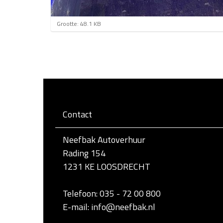
K
Grootte: 48.1 KB
l
i
k
v
o
o
r
d
e
Contact
v
o
l
Neefbak Autoverhuur
l
e
Rading 154
d
1231 KE LOOSDRECHT
i
g
e
Telefoon: 035 - 72 00 800
w
e
E-mail: info@neefbak.nl
e
r