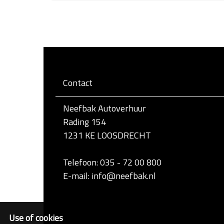
l
i
k
v
o
o
r
d
e
Contact
v
o
l
Neefbak Autoverhuur
l
e
Rading 154
d
1231 KE LOOSDRECHT
i
g
e
Telefoon: 035 - 72 00 800
w
e
E-mail: info@neefbak.nl
e
r
g
a
Use of cookies
v