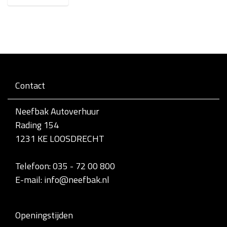
l
i
k
v
o
o
r
d
e
Contact
v
o
l
Neefbak Autoverhuur
l
Rading 154
e
d
1231 KE LOOSDRECHT
i
g
e
Telefoon: 035 - 72 00 800
w
E-mail: info@neefbak.nl
e
e
r
g
Openingstijden
a
v