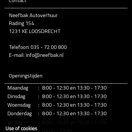
Contact
v
o
l
Neefbak Autoverhuur
l
Rading 154
e
d
1231 KE LOOSDRECHT
i
g
e
Telefoon: 035 - 72 00 800
w
E-mail: info@neefbak.nl
e
e
r
g
Openingstijden
a
v
Maandag
:
8:00 - 12:30 en 13:30 - 17:30
e
v
Dinsdag
:
8:00 - 12:30 en 13:30 - 17:30
a
n
Woensdag
:
8:00 - 12:30 en 13:30 - 17:30
d
Donderdag
:
8:00 - 12:30 en 13:30 - 17:30
e
a
Vrijdag
:
8:00 - 12:30 en 13:30 - 17:30
f
Use of cookies
b
Zaterdag
:
09:00 - 17:30