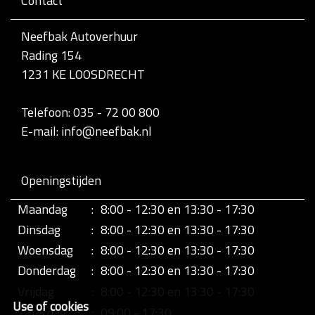
Contact
v
o
l
Neefbak Autoverhuur
l
Rading 154
e
d
1231 KE LOOSDRECHT
i
g
e
Telefoon: 035 - 72 00 800
w
E-mail: info@neefbak.nl
e
e
r
g
Openingstijden
a
v
Maandag
:
8:00 - 12:30 en 13:30 - 17:30
e
v
Dinsdag
:
8:00 - 12:30 en 13:30 - 17:30
a
n
Woensdag
:
8:00 - 12:30 en 13:30 - 17:30
d
Donderdag
:
8:00 - 12:30 en 13:30 - 17:30
e
a
Vrijdag
:
8:00 - 12:30 en 13:30 - 17:30
f
Use of cookies
b
Zaterdag
:
09:00 - 17:30