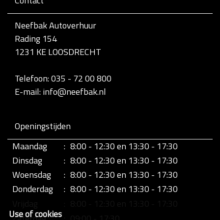
Contact
v
o
l
Neefbak Autoverhuur
l
Rading 154
e
d
1231 KE LOOSDRECHT
i
g
e
Telefoon: 035 - 72 00 800
w
E-mail: info@neefbak.nl
e
e
r
g
Openingstijden
a
v
Maandag
:
8:00 - 12:30 en 13:30 - 17:30
e
v
Dinsdag
:
8:00 - 12:30 en 13:30 - 17:30
a
n
Woensdag
:
8:00 - 12:30 en 13:30 - 17:30
d
Donderdag
:
8:00 - 12:30 en 13:30 - 17:30
e
a
Vrijdag
:
8:00 - 12:30 en 13:30 - 17:30
f
Use of cookies
b
Zaterdag
:
09:00 - 17:30