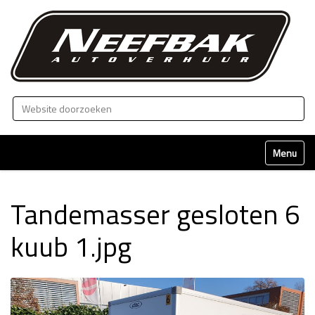
Zoek
Geavanceerd zoeken...
Klap naviga
Tandemasser gesloten 6
kuub 1.jpg