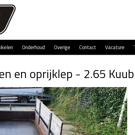
tikelen
Onderhoud
Overige
Contact
Vacature
 en oprijklep - 2.65 Kuub