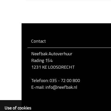
l
i
k
v
o
o
r
d
e
Contact
v
o
l
Neefbak Autoverhuur
l
e
Rading 154
d
1231 KE LOOSDRECHT
i
g
e
Telefoon: 035 - 72 00 800
w
e
E-mail: info@neefbak.nl
e
r
g
a
Use of cookies
v